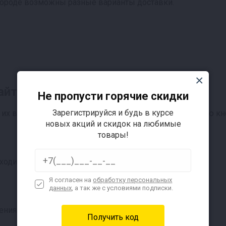
городе возможны разные варианты доставки.
айта
Не пропусти горячие скидки
Зарегистрируйся и будь в курсе
их в "Корзину", для этого нажмите на соответствующую кно
новых акций и скидок на любимые
товары!
ходится внизу сайта).
Я согласен на
обработку персональных
данных
, а так же с условиями подписки.
ния заказа.