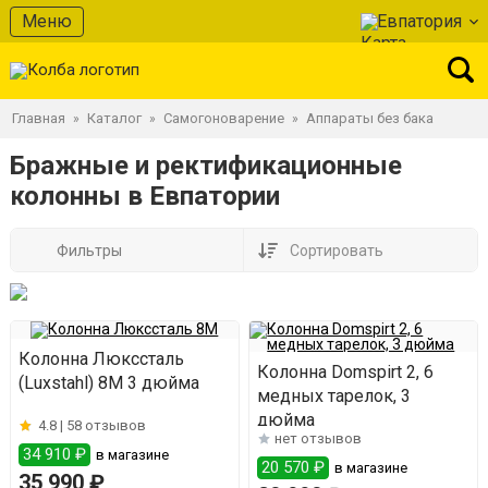
Меню
Евпатория
Главная
Каталог
Самогоноварение
Аппараты без бака
»
»
»
Бражные и ректификационные
колонны в Евпатории
Фильтры
Сортировать
Колонна Люкссталь
Колонна Domspirt 2, 6
(Luxstahl) 8М 3 дюйма
медных тарелок, 3
дюйма
4.8 |
58 отзывов
нет отзывов
34 910 ₽
в магазине
20 570 ₽
в магазине
35 990 ₽