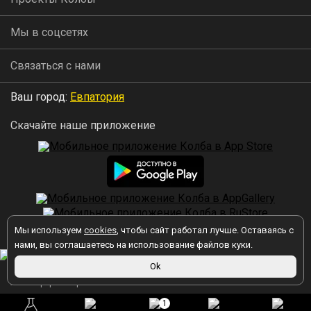
Мы в соцсетях
Связаться с нами
Ваш город:
Евпатория
Скачайте наше приложение
Мы используем
cookies
, чтобы сайт работал лучше. Оставаясь с
2026 © Колба
нами, вы соглашаетесь на использование файлов куки.
Ok
Вы принимаете условия политики в отношении обработки
персональных данных
каждый раз, когда оставляете свои данные в
любой форме обратной связи на сайте kolba.ru.
1