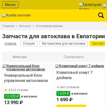
Меню
Евпатория
Главная
Каталог
Консервирование
»
»
Запчасти для автоклава в Евпатории
отмена
Специи
Автоматика для автоклава
Запчасти
Фильтры
Сортировать
Кламповый хомут 7
Универсальный блок
дюймов
управления автоклавом
нет отзывов
4.5 |
2 отзыва
1 639 ₽
в магазине
13 570 ₽
в магазине
1 690 ₽
13 990 ₽