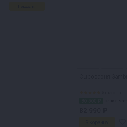
Сыроварня Gambr
5 отзывов
80 500 ₽
цена в мага
82 990 ₽