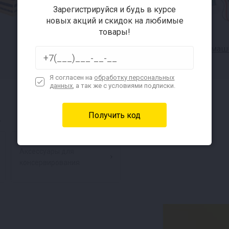
Зарегистрируйся и будь в курсе
новых акций и скидок на любимые
товары!
Дубовые бочки для
Домашн
напитков и виски
Я согласен на
обработку персональных
данных
, а так же с условиями подписки.
е
Аксессуары для
консервирования