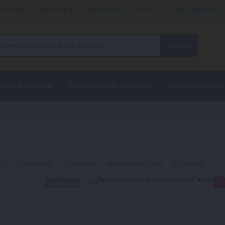
срочка
Вакансии
Гарантия +
Открыть свой магазин
ные аппараты
Конструктор этикеток
Калькуляторы
ые
подешевле
подороже
высокий рейтинг
по скидке
Новинка
Ра