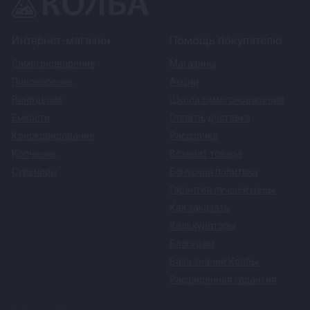
Интернет-магазин
Помощь покупателю
Самогоноварение
Магазины
Пивоварение
Акции
Виноделие
Школа самогоноварения
Емкости
Оплата
,
доставка
Консервирование
Рассрочка
Копчение
Возврат товара
Сувениры
Бонусная политика
Гарантия лучшей цены
Как заказать
Калькуляторы
Блогерам
База знаний Колбы
Расширенная гарантия