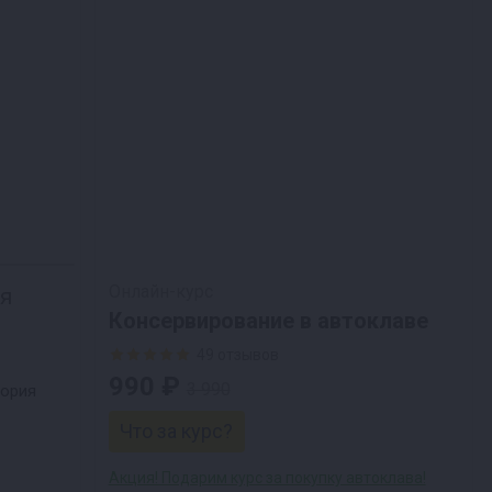
Онлайн-курс
ня
Консервирование в автоклаве
49 отзывов
990 ₽
3 990
тория
Что за курс?
Акция! Подарим курс за покупку автоклава!