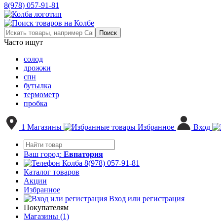
8(978) 057-91-81
Часто ищут
солод
дрожжи
спн
бутылка
термометр
пробка
1
Магазины
Избранное
Вход
Ваш город:
Евпатория
8(978) 057-91-81
Каталог товаров
Акции
Избранное
Вход или регистрация
Покупателям
Магазины (1)