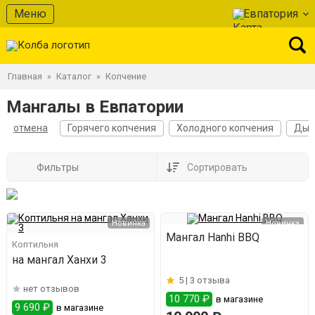
Меню
Евпатория
Главная
Каталог
Копчение
»
»
Мангалы в Евпатории
отмена
Горячего копчения
Холодного копчения
Дым
Фильтры
Сортировать
Новинка
Новинка
Мангал Hanhi BBQ
Коптильня
на мангал Ханхи 3
5 |
3 отзыва
нет отзывов
10 770 ₽
в магазине
9 690 ₽
в магазине