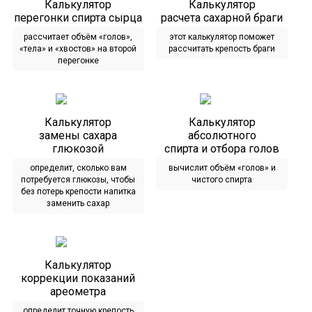
Калькулятор
Калькулятор
перегонки спирта сырца
расчета сахарной браги
рассчитает объём «голов»,
этот калькулятор поможет
«тела» и «хвостов» на второй
рассчитать крепость браги
перегонке
Калькулятор
Калькулятор
замены сахара
абсолютного
глюкозой
спирта и отбора голов
определит, сколько вам
вычислит объём «голов» и
потребуется глюкозы, чтобы
чистого спирта
без потерь крепости напитка
заменить сахар
Калькулятор
коррекции показаний
ареометра
определит точную крепость