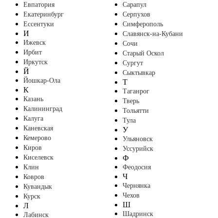
Евпатория
Сарапул
Екатеринбург
Серпухов
Ессентуки
Симферополь
И
Славянск-на-Кубани
Ижевск
Сочи
Ирбит
Старый Оскол
Иркутск
Сургут
Й
Сыктывкар
Йошкар-Ола
Т
К
Таганрог
Казань
Тверь
Калининград
Тольятти
Калуга
Тула
Каневская
У
Кемерово
Ульяновск
Киров
Уссурийск
Киселевск
Ф
Клин
Феодосия
Ч
Ковров
Чернянка
Кувандык
Чехов
Курск
Ш
Л
Шадринск
Лабинск