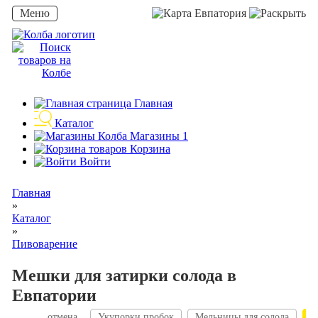
Меню
Евпатория
Главная
Каталог
Магазины
1
Корзина
Войти
Главная
»
Каталог
»
Пивоварение
Мешки для затирки солода в
Евпатории
отмена
Укупорки пробок
Мельницы для солода
М