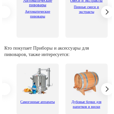
рения
Пивные смеси и
Автоматические
экстракты
пивовары
Кто покупает Приборы и аксессуары для
пивоваров, также интересуется:
его
Самогонные аппараты
Дубовые бочки для
напитков и виски