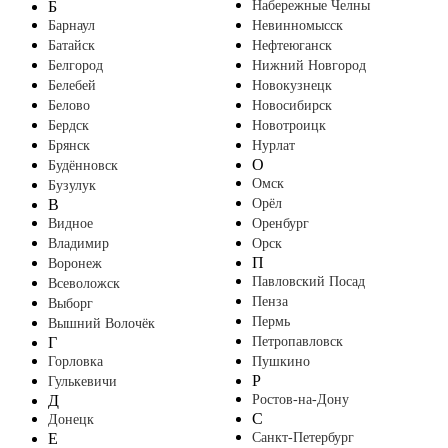
Б
Набережные Челны
Барнаул
Невинномысск
Батайск
Нефтеюганск
Белгород
Нижний Новгород
Белебей
Новокузнецк
Белово
Новосибирск
Бердск
Новотроицк
Брянск
Нурлат
О
Будённовск
Омск
Бузулук
В
Орёл
Видное
Оренбург
Владимир
Орск
П
Воронеж
Павловский Посад
Всеволожск
Пенза
Выборг
Пермь
Вышний Волочёк
Г
Петропавловск
Горловка
Пушкино
Р
Гулькевичи
Д
Ростов-на-Дону
С
Донецк
Е
Санкт-Петербург