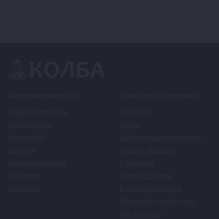
Интернет-магазин
Помощь покупателю
Самогоноварение
Магазины
Пивоварение
Акции
Виноделие
Школа самогоноварения
Емкости
Оплата
,
доставка
Консервирование
Рассрочка
Копчение
Возврат товара
Сувениры
Бонусная политика
Гарантия лучшей цены
Как заказать