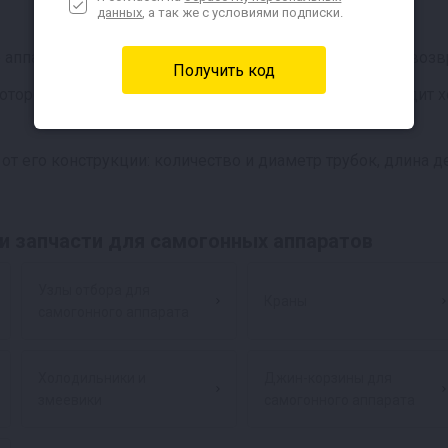
данных
, а так же с условиями подписки.
аппарата для обеспечения тепломассообмена за счёт возв
орого есть трубки и перегородки, по которым проходит хо
т его конструкции: количество и диаметр трубок, длина д
и запчасти для самогонных аппаратов
Узлы отбора для
Краны
самогонного аппарата
Холодильники и
Джин-корзины для
змеевики
самогонного аппарата