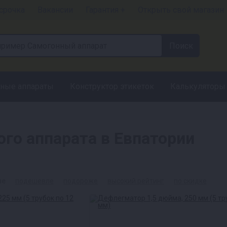
срочка
Вакансии
Гарантия +
Открыть свой магазин
ные аппараты
Конструктор этикеток
Калькуляторы
го аппарата в Евпатории
ые
подешевле
подороже
высокий рейтинг
по скидке