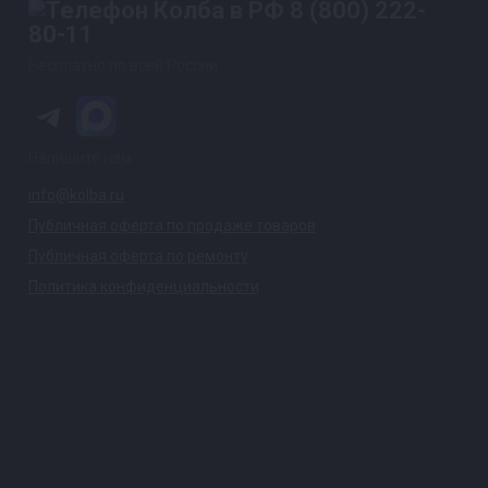
8 (800) 222-
80-11
Бесплатно по всей России
ство ароматных напитков. Благодаря быстрой первой
Напишите нам
ный запах напитку. Результат: продукт получается 
info@kolba.ru
Публичная оферта по продаже товаров
Публичная оферта по ремонту
рости и качества
Политика конфиденциальности
7 перегородок, что обеспечивает огромную утилизир
т, обеспечивая скорость до 13 л/час. Это позволяет 
.