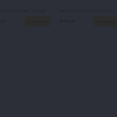
тр на 3 дюйма, 160 мм
Автоматика для самогонного аппарата «С
0 ₽
9 490 ₽
 л/час. Это примерно
м больше диаметр, тем
 Площадь сечения 3-