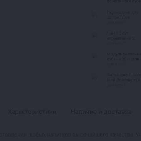
перегонного куба
л
Переходник для
автоматики
«Старт‑стоп» для
для чего?
Люкссталь 8М и
Домспирт 2
ТЭН 3,5 кВт
нержавейка (с
регулятором
для чего?
мощности и
вольтметром)
Модуль увеличен
куба на 20 л (для
Люкссталь,
для чего?
Домспирт)
Фальшдно Люкс
(или Домспирт) н
куб
для чего?
Характеристики
Наличие и доставка
отовления любых напитков высочайшего качества. Уни