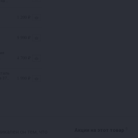
 на 37
1 200 ₽
9 990 ₽
ия
4 700 ₽
сталь
а 37л
1 990 ₽
5
Акции на этот товар
кален он тем, что