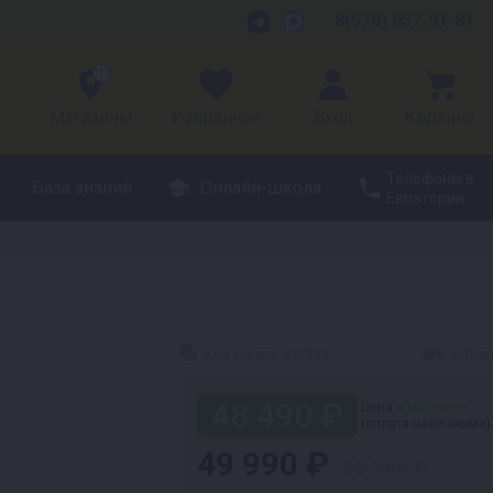
8(978) 057-91-81
1
Магазины
Избранное
Вход
Корзина
Телефоны в
База знаний
Онлайн-школа
Евпатории
Код товара:
935899
В избра
48 490 ₽
Цена
в магазине
(оплата наличными)
49 990 ₽
55 988 ₽