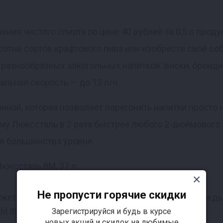
ния чистого спирта по цене 40 рублей за 0,5 л проду
 сотни сортов крафтового пива или изобрести свой со
разнообразных алкогольных напитков: виски, бренди
альная скорость — до 13 л/ч.
ной, которая позволяет перегонять напитки просто 
ому Люкссталь в 2 раза быстрее любого 2-дюймового 
я большинства уровне.
Не пропусти горячие скидки
аркетинговые исследования, согласно которым кажд
ahl 8M. Качество оцененное большинством!
Зарегистрируйся и будь в курсе
новых акций и скидок на любимые