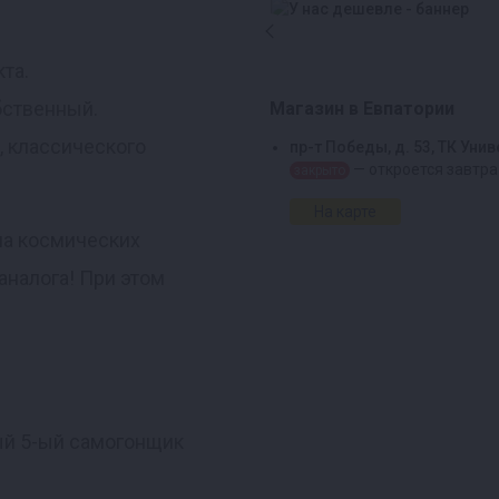
кта.
бственный.
Магазин в Евпатории
, классического
пр-т Победы, д. 53, ТК Уни
— откроется завтра
закрыто
На карте
на космических
аналога! При этом
ый 5-ый самогонщик