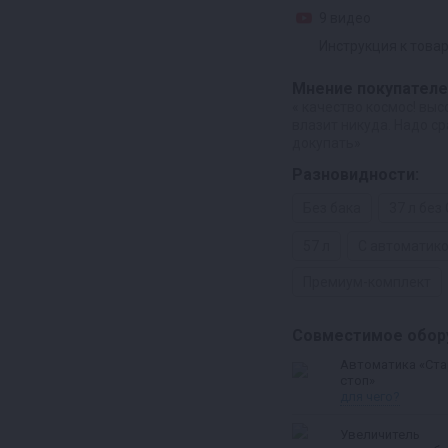
9 видео
Инструкция к това
Мнение покупателе
« качество космос! выс
влазит никуда. Надо с
докупать»
Разновидности:
Без бака
37 л без
57 л
С автоматик
Премиум-комплект
Совместимое обор
Автоматика «Ста
стоп»
для чего?
Увеличитель