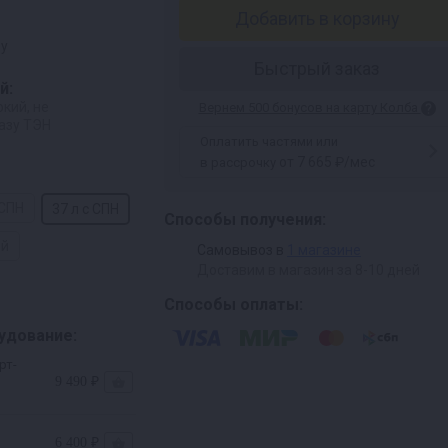
Добавить в корзину
ру
Быстрый заказ
й:
окий, не
Вернем 500 бонусов на карту Колба
разу ТЭН
Оплатить частями или
от 7 665 ₽/мес
в рассрочку
 СПН
37 л с СПН
Способы получения:
ой
Самовывоз в
1 магазине
Доставим в магазин за 8-10 дней
Способы оплаты:
удование:
рт-
9 490 ₽
6 400 ₽