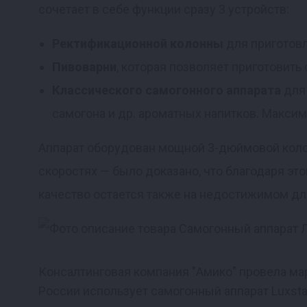
сочетает в себе функции сразу 3 устройств:
Реклама
Ректификационной колонны
для приготовле
Пивоварни
, которая позволяет приготовить
Классического самогонного аппарата
для 
самогона и др. ароматных напитков. Максим
Аппарат оборудован мощной 3-дюймовой колон
скоростях — было доказано, что благодаря эт
качество остается также на недостижимом дл
Консалтинговая компания "Амико" провела м
России использует самогонный аппарат Luxst