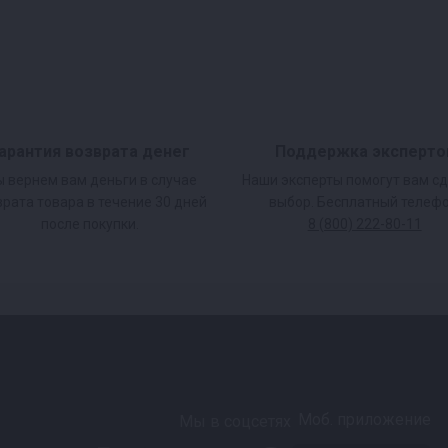
й колонне
мплекте с 2 царгами
ешение для
арантия возврата денег
Поддержка эксперто
 вернем вам деньги в случае
Наши эксперты помогут вам с
врата товара в течение 30 дней
выбор. Бесплатный телефо
после покупки.
8 (800) 222-80-11
овых дрожжей (~50
на питьевой продукт
Моб. приложение
Мы в соцсетях