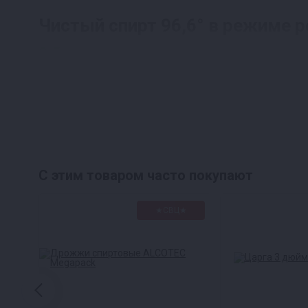
Чистый спирт 96,6° в режиме 
0,5 литра чистого спирта всего за 40
С этим товаром часто покупают
★СВЦ★